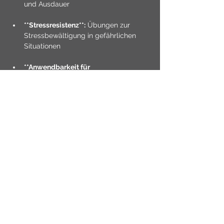
und Ausdauer
**Stressresistenz**:
 Übungen zur 
Stressbewältigung in gefährlichen 
Situationen
**Anwendbarkeit für 
Alltagssituationen**:
 Techniken, die 
im täglichen Leben effektiv 
angewendet werden können
**Sicherheit und Selbstvertrauen**: 
Förderung von Selbstsicherheit und 
schnellem Handeln im Ernstfall
Kurszeiten
Freitag
18:30 - 20:00