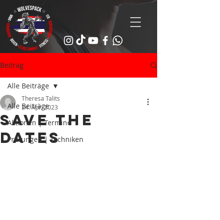
Beitrag
Alle Beiträge
Theresa Talits
Alle Beiträge
24. Apr. 2023
Save the
Aktionen | Termine
dates
Prüfungen | Techniken