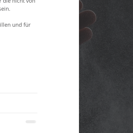
 die nicht von 
ein.
llen und für 