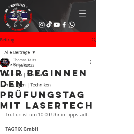
Beitrag
Alle Beiträge
Thomas Talits
Alle Beiträge
11. Juni 2023
Wir beginnen
Aktionen | Termine
den
Prüfungen | Techniken
Prüfungstag
mit lasertech
Treffen ist um 10:00 Uhr in Lippstadt. 
TAGTIX GmbH