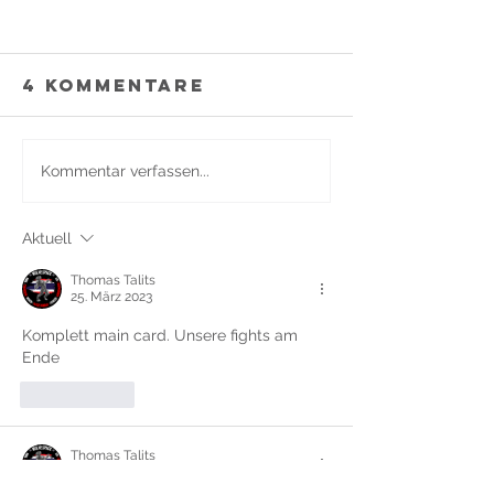
4 Kommentare
🐺 Neu bei
Kommentar verfassen...
Kampfsp
WolvesPack:
Soest –
starke
Aktuell
Welche
Angebote für
Kampfsp
KINDER
Thomas Talits
passt zu
25. März 2023
Komplett main card. Unsere fights am 
Ende 
Gefällt mir
Thomas Talits
25. März 2023