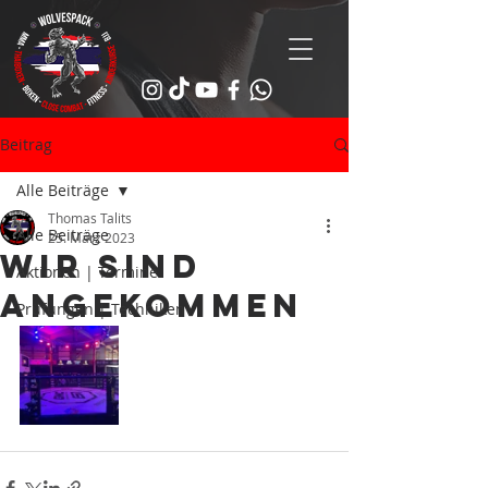
Beitrag
Alle Beiträge
Thomas Talits
Alle Beiträge
25. März 2023
Wir sind
Aktionen | Termine
angekommen
Prüfungen | Techniken