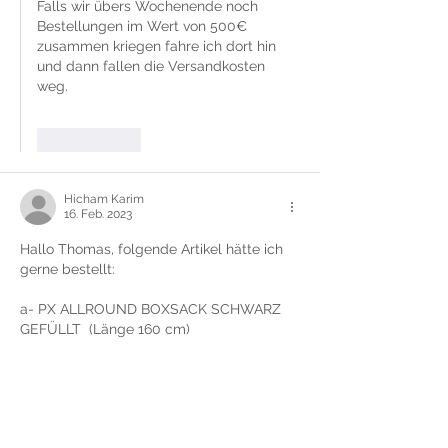
Falls wir übers Wochenende noch 
Bestellungen im Wert von 500€ 
zusammen kriegen fahre ich dort hin 
und dann fallen die Versandkosten 
weg. 
Gefällt mir
Hicham Karim
16. Feb. 2023
Hallo Thomas, folgende Artikel hätte ich 
gerne bestellt: 
a- PX ALLROUND BOXSACK SCHWARZ 
GEFÜLLT  (Länge 160 cm)
https://phoenix-budoshop.de/alle-
produkte/trainingsausruestung/boxsaeck
e/gefuellt/1867/px-allround-boxsack-
schwarz-gefuellt