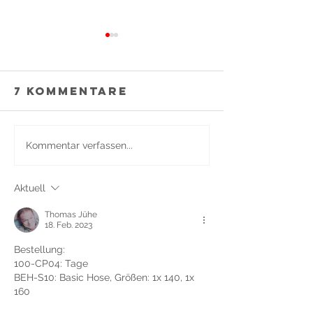
7 Kommentare
🐺 Neu bei
Kommentar verfassen...
Kampfsp
WolvesPack:
Soest –
starke
Aktuell
Welche
Angebote für
Kampfsp
KINDER
Thomas Jühe
passt zu
18. Feb. 2023
Bestellung:
100-CP04: Tage
BEH-S10: Basic Hose, Größen: 1x 140, 1x 
160