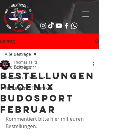
Beitrag
Alle Beiträge
Thomas Talits
Alle Beiträge
16. Feb. 2023
Bestellungen
Aktionen | Termine
Phoenix
Prüfungen | Techniken
Budosport
Februar
Kommentiert bitte hier mit euren 
Bestellungen. 