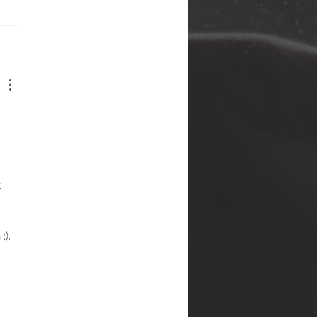
mpfsport in
est – Welche
mpfsportart
sst zu dir?
 
 
:).