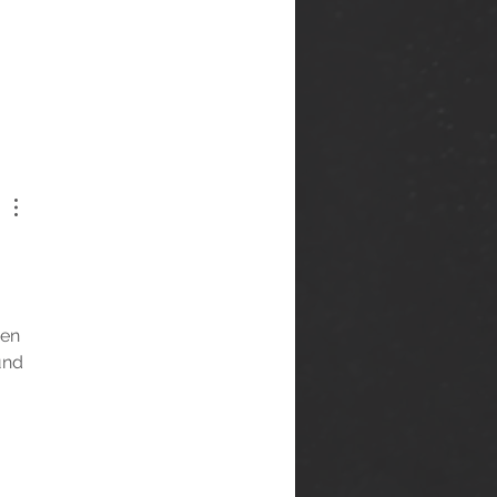
en 
und 