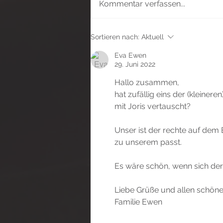
Kommentar verfassen...
nur für
Sortieren nach:
Aktuell
Frauen- Krav
Eva Ewen
Maga &
29. Juni 2022
Boxfitness
Hallo zusammen, 
hat zufällig eins der (kleinere
mit Joris vertauscht? 
Unser ist der rechte auf dem B
zu unserem passt. 
Es wäre schön, wenn sich der 
Liebe Grüße und allen schöne
Familie Ewen 