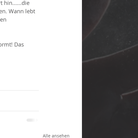
hin......die 
ben. Wann lebt 
en 
formt! Das 
Alle ansehen