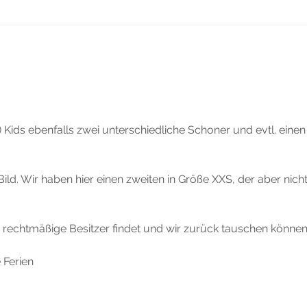
🐺 Neu bei
Ka
WolvesPack:
So
starke
Ka
Angebote für
pa
KINDER
n) Kids ebenfalls zwei unterschiedliche Schoner und evtl. einen
ild. Wir haben hier einen zweiten in Größe XXS, der aber nicht
rechtmäßige Besitzer findet und wir zurück tauschen können 
 Ferien 