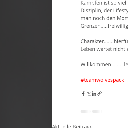
Kämpfen ist so viel
Disziplin, der Life
man noch den Momen
Grenzen.....freiwilli
Charakter.......hier
Leben wartet nicht 
Willkommen.........l
#teamwolvespack
Aktuelle Beiträge