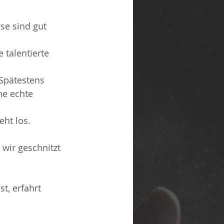
se sind gut 
 talentierte 
Spätestens 
ne echte 
ht los. 
 wir geschnitzt 
t, erfahrt 