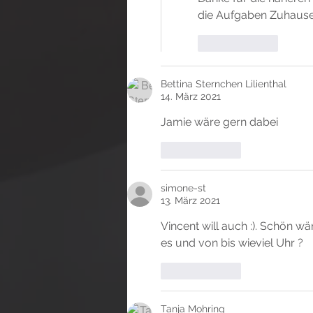
die Aufgaben Zuhause
Gefällt mir
Bettina Sternchen Lilienthal
14. März 2021
Jamie wäre gern dabei
Gefällt mir
simone-st
13. März 2021
Vincent will auch :). Schön w
es und von bis wieviel Uhr ?
Gefällt mir
Tanja Mohring