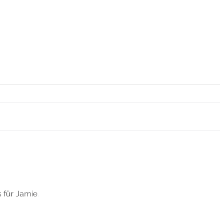
🐺 Neu bei
Ka
WolvesPack:
So
starke
Ka
Angebote für
pa
 für Jamie. 
KINDER