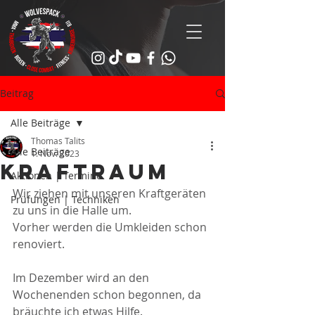
Beitrag
Alle Beiträge
Thomas Talits
Alle Beiträge
1. Nov. 2023
kraftraum
Aktionen | Termine
Wir ziehen mit unseren Kraftgeräten 
Prüfungen | Techniken
zu uns in die Halle um.
Vorher werden die Umkleiden schon 
renoviert.
Im Dezember wird an den 
Wochenenden schon begonnen, da 
bräuchte ich etwas Hilfe.