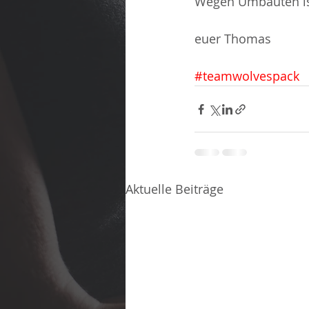
Wegen Umbauten ist
euer Thomas
#teamwolvespack
Aktuelle Beiträge