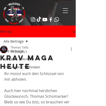
Beitrag
Alle Beiträge
Thomas Talits
Alle Beiträge
16. Juni 2023
Krav Maga
Aktionen | Termine
heute
Prüfungen | Techniken
Ihr müsst euch den Schlüssel von 
mir abholen.
Auch hier nochmal herzlichen 
Glückwunsch, Thomas Schomacker! 
Bleib so wie Du bist, so brauchen wir 