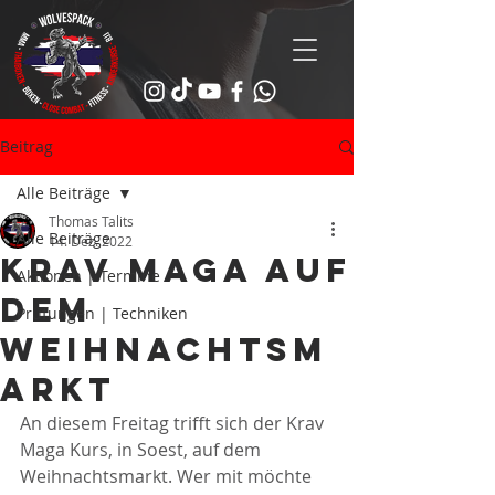
Beitrag
Alle Beiträge
Thomas Talits
Alle Beiträge
14. Dez. 2022
Krav Maga auf
Aktionen | Termine
dem
Prüfungen | Techniken
Weihnachtsm
arkt
An diesem Freitag trifft sich der Krav 
Maga Kurs, in Soest, auf dem 
Weihnachtsmarkt. Wer mit möchte 