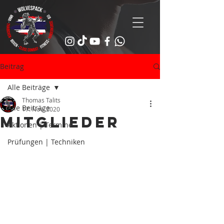
Beitrag
Alle Beiträge
Thomas Talits
Alle Beiträge
17. Nov. 2020
Mitglieder
Aktionen | Termine
Prüfungen | Techniken