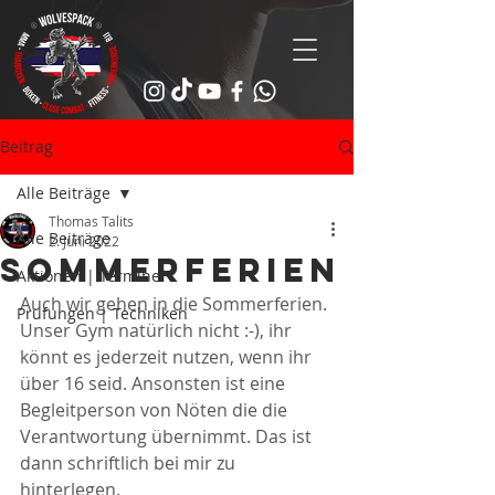
Beitrag
Alle Beiträge
Thomas Talits
Alle Beiträge
2. Juni 2022
Sommerferien
Aktionen | Termine
Auch wir gehen in die Sommerferien.
Prüfungen | Techniken
Unser Gym natürlich nicht :-), ihr 
könnt es jederzeit nutzen, wenn ihr 
über 16 seid. Ansonsten ist eine 
Begleitperson von Nöten die die 
Verantwortung übernimmt. Das ist 
dann schriftlich bei mir zu 
hinterlegen.