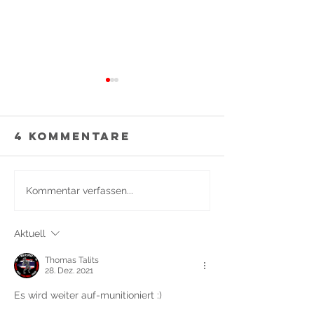
4 Kommentare
🐺 Neu bei
Kommentar verfassen...
Kampfsp
WolvesPack:
Soest –
starke
Aktuell
Welche
Angebote für
Kampfsp
KINDER
Thomas Talits
passt zu
28. Dez. 2021
Es wird weiter auf-munitioniert :)