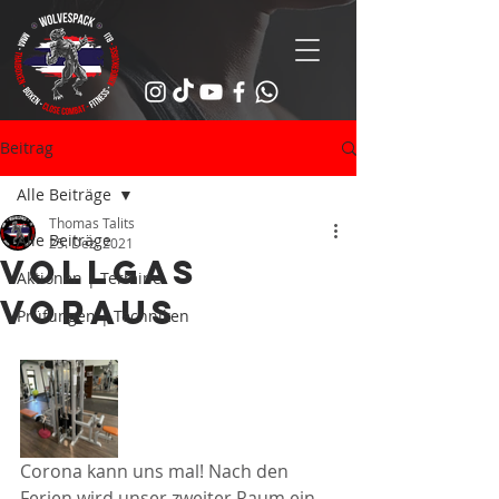
Beitrag
Alle Beiträge
Thomas Talits
Alle Beiträge
25. Dez. 2021
Vollgas
Aktionen | Termine
voraus
Prüfungen | Techniken
Corona kann uns mal! Nach den 
Ferien wird unser zweiter Raum ein 