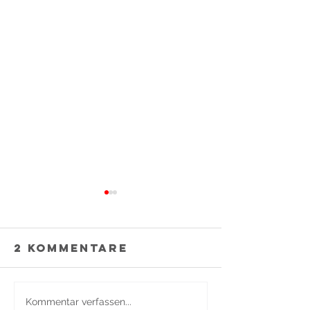
2 Kommentare
🐺 Neu bei
Kommentar verfassen...